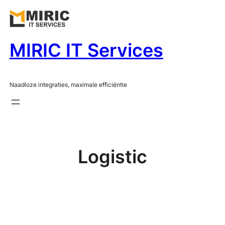
Ga
naar
de
MIRIC IT Services
inhoud
Naadloze integraties, maximale efficiëntie
Logistic