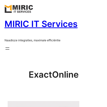
Ga
naar
de
MIRIC IT Services
inhoud
Naadloze integraties, maximale efficiëntie
ExactOnline